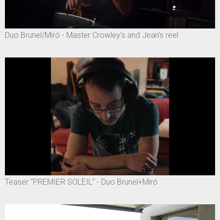
Duo Brunel/Miró - Master Crowley's and Jean's reel
Teaser "PREMIER SOLEIL" - Duo Brunel+Miró