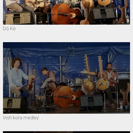
Dô Kè
Irish kora medley