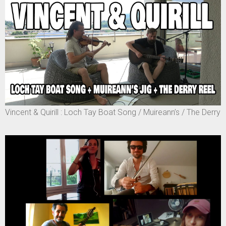
Vincent & Quirill : Loch Tay Boat Song / Muireann’s / The Derry