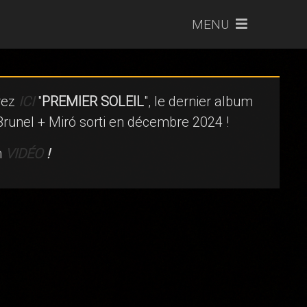
MENU
rez
ICI
"
PREMIER SOLEIL
", le dernier album
Brunel + Miró sorti en décembre 2024 !
n
VIDÉO
!