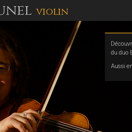
unel
violin
Découv
du duo 
Aussi e